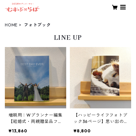
HOME
フォトブック
LINE UP
増刷用：Wプランナー編集
【ハッピーライフフォトブ
【結婚式・両親贈呈品フォ
ック36ページ】思い出の
トブック・72ページ】ア
写真集アルバム36ページ
¥13,860
¥8,800
ニバーサリーフォトブック
～ウェディングプランナー