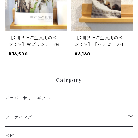
【2冊以上ご注文用のペー
【2冊以上ご注文用のペー
ジです】Wプランナー編集
ジです】【ハッピーライフ
【結婚式・両親贈呈品フォ
フォトブック36ページ】
¥16,500
¥6,160
トブック・48ページ】思
思い出の写真集アルバム3
い出の写真集｜アルバム
6ページ～ウェディングプ
ランナー編集
Category
アニバーサリーギフト
ウェディング
ウェルカムボード
ベビー