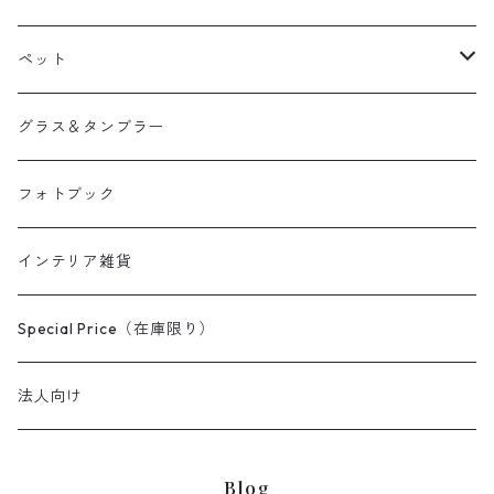
引き出物
ペット
両親贈呈品
へそ天商会
グラス＆タンブラー
フォトブック
インテリア雑貨
Special Price（在庫限り）
法人向け
Blog