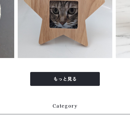
my baby｜名入れ
コ
¥2,530
もっと見る
Category