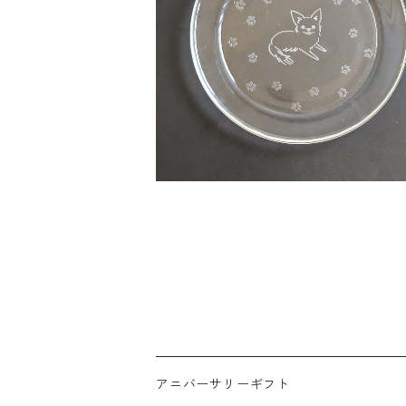
ワ】小皿｜犬種プレート
¥770
アニバーサリーギフト