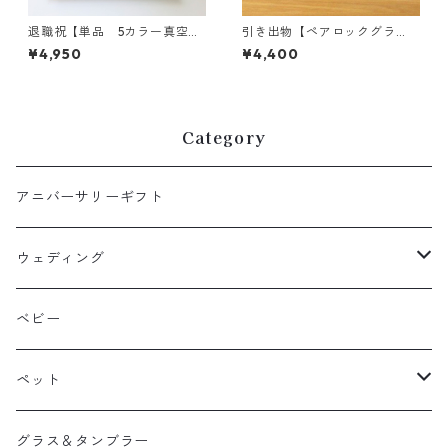
退職祝【単品 5カラー真空ス
引き出物【ペアロックグラ
テンレスカラータンブラー35
ス サージュ】家族婚｜食器
¥4,950
¥4,400
0】メッセージ木箱｜誕生日｜
｜名入れ｜オリジナル
オリジナル木箱｜
Category
アニバーサリーギフト
ウェディング
ウェルカムボード
ベビー
引き出物
ペット
両親贈呈品
へそ天商会
グラス＆タンブラー