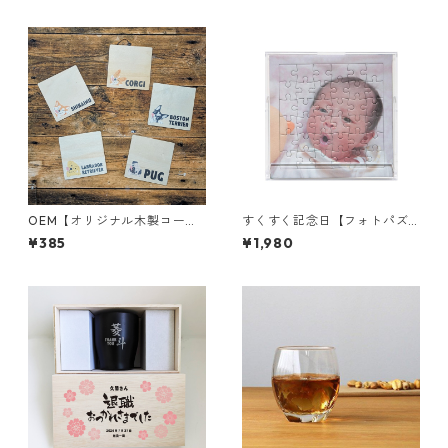
サリーフォトブック｜思い出
の写真集｜アルバム
OEM【オリジナル木製コース
すくすく記念日【フォトパズ
ター 10個〜】ブランド｜ロ
ル】正方形｜CDサイズ｜ニュ
¥385
¥1,980
ゴ｜キャラクター｜小ロット
ーボーンフォト｜赤ちゃん｜
ペット