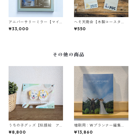
アニバーサリーミラー【マイ
へそ天商会【木製コースタ
ライフストーリー】人生の軌
ー】犬イラスト
¥33,000
¥550
跡｜喜寿｜家族｜履歴書
その他の商品
うちの子グッズ【似顔絵 ア
増刷用：Wプランナー編集
クリルスタンド】ペット｜フ
【結婚式・両親贈呈品フォト
¥8,800
¥13,860
ルカラー｜A5サイズ
ブック・72ページ】アニバー