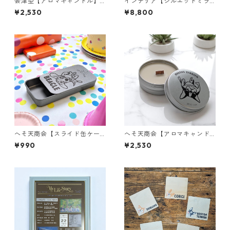
会津型【アロマキャンドル】
インテリア【シルエットミラ
虫除け｜シトロネラ｜野外｜
ー】犬｜ペット｜トイプード
¥2,530
¥8,800
キャンプ
ル
へそ天商会【スライド缶ケー
へそ天商会【アロマキャンド
ス】犬用おやつ｜トリーツ缶
ル】虫除け｜シトロネラ｜野
¥990
¥2,530
｜携帯｜ お出かけ｜ピルケー
外｜キャンプ
ス｜フリスクケース