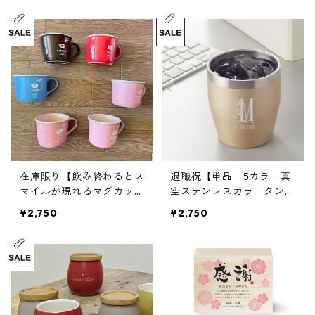
｜
在庫限り【飲み終わるとス
退職祝【単品 5カラー真
マイルが現れるマグカッ
空ステンレスカラータンブ
プ】誕生祝｜名入れ｜プレ
ラー350】メッセージ木箱
¥2,750
¥2,750
ゼント
｜誕生日｜オリジナル木箱
｜