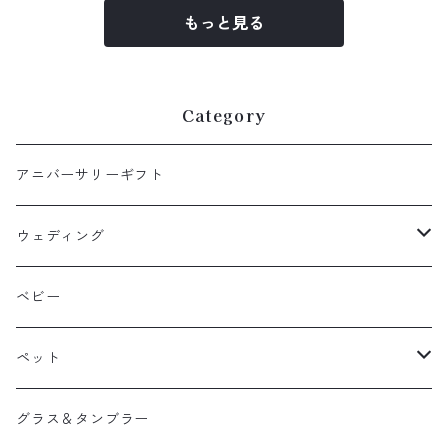
もっと見る
Category
アニバーサリーギフト
ウェディング
ウェルカムボード
ベビー
引き出物
ペット
両親贈呈品
へそ天商会
グラス＆タンブラー