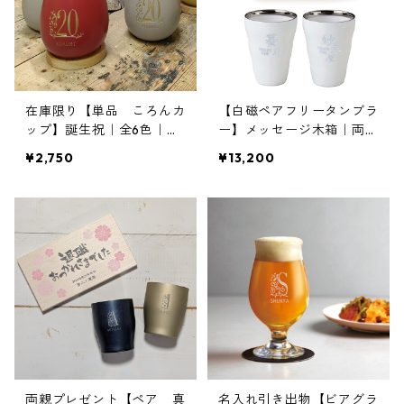
在庫限り【単品 ころんカ
【白磁ペアフリータンブラ
ップ】誕生祝｜全6色｜木
ー】メッセージ木箱｜両親
のコースター付き｜名入れ
プレゼント
¥2,750
¥13,200
｜プレゼント
両親プレゼント【ペア 真
名入れ引き出物【ビアグラ