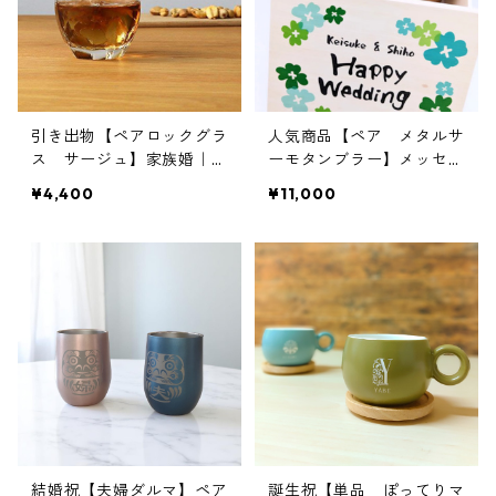
引き出物【ペアロックグラ
人気商品【ペア メタルサ
ス サージュ】家族婚｜食
ーモタンブラー】メッセー
器｜名入れ｜オリジナル
ジ木箱｜名入れ｜両親｜結
¥4,400
¥11,000
婚プレゼント
結婚祝【夫婦ダルマ】ペア
誕生祝【単品 ぽってりマ