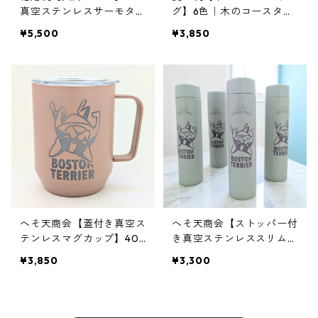
真空ステンレスサーモタン
グ】6色｜木のコースター
ブラー390ml
付き｜名入れ｜プレゼント
¥5,500
¥3,850
へそ天商会【蓋付き真空ス
へそ天商会【ストッパー付
テンレスマグカップ】40
き真空ステンレススリムボ
0ml｜犬イラスト
トル】へそ天商会｜200m
¥3,850
¥3,300
l｜犬イラスト