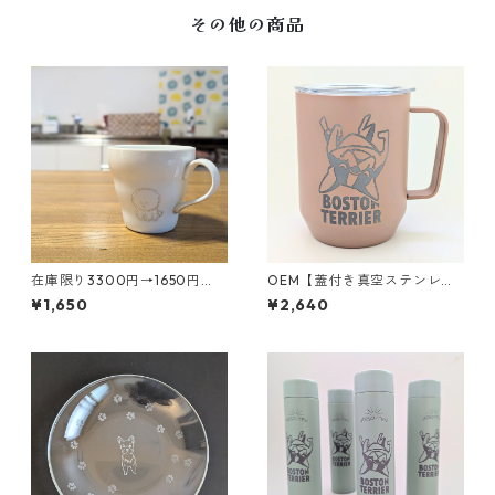
その他の商品
在庫限り3300円→1650円
OEM【蓋付き真空ステンレス
【マグカップ ピジョンフリ
マグカップ 10個〜】ロゴ｜
¥1,650
¥2,640
ーゼ】白磁｜名前入り｜犬種
ブランド｜小ロット｜キャラ
マグ
クター