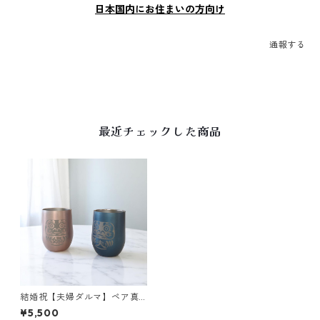
日本国内にお住まいの方向け
通報する
最近チェックした商品
結婚祝【夫婦ダルマ】ペア真
空ステンレスサーモタンブラ
¥5,500
ー390ml