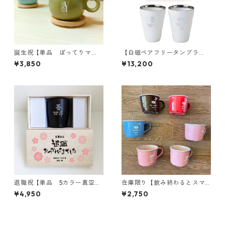
誕生祝【単品 ぽってりマ
【白磁ペアフリータンブラ
グ】6色｜木のコースター付き
ー】メッセージ木箱｜両親プ
¥3,850
¥13,200
｜名入れ｜プレゼント
レゼント
退職祝【単品 5カラー真空ス
在庫限り【飲み終わるとスマ
テンレスカラータンブラー35
イルが現れるマグカップ】誕
¥4,950
¥2,750
0】メッセージ木箱｜誕生日｜
生祝｜名入れ｜プレゼント
オリジナル木箱｜