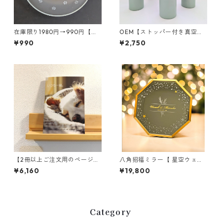
在庫限り1980円→990円【ガ
OEM【ストッパー付き真空ス
ラス皿 ヨークシャーテリ
テンレススリムボトル 15個〜
¥990
¥2,750
ア】ラウンド｜犬種プレート
】小ロット｜ブランド｜キャ
ラクター
【2冊以上ご注文用のページで
八角招福ミラー【 星空ウェル
す】【ハッピーライフフォト
カムミラー 】吉祥｜七夕｜Fo
¥6,160
¥19,800
ブック36ページ】思い出の写
rtune
真集アルバム36ページ～ウェ
ディングプランナー編集
Category