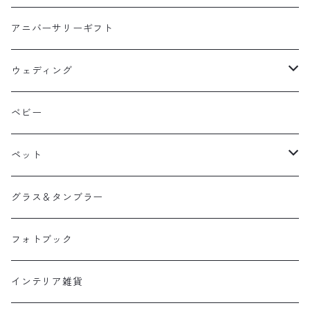
アニバーサリーギフト
ウェディング
ウェルカムボード
ベビー
引き出物
ペット
両親贈呈品
へそ天商会
グラス＆タンブラー
フォトブック
インテリア雑貨