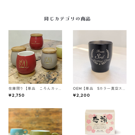
同じカテゴリの商品
在庫限り【単品 ころんカッ
OEM【単品 5カラー真空ステ
プ】誕生祝｜全6色｜木のコー
ンレスカラータンブラー350
¥2,750
¥2,200
スター付き｜名入れ｜プレゼ
10個〜】卒業記念｜メッセー
ント
ジ木箱｜誕生日｜オリジナル
木箱｜