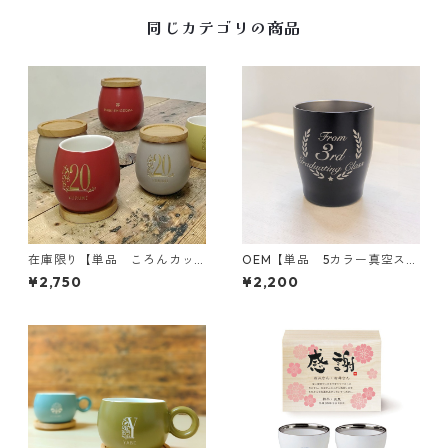
同じカテゴリの商品
在庫限り【単品 ころんカッ
OEM【単品 5カラー真空ステ
プ】誕生祝｜全6色｜木のコー
ンレスカラータンブラー350
¥2,750
¥2,200
スター付き｜名入れ｜プレゼ
10個〜】卒業記念｜メッセー
ント
ジ木箱｜誕生日｜オリジナル
木箱｜