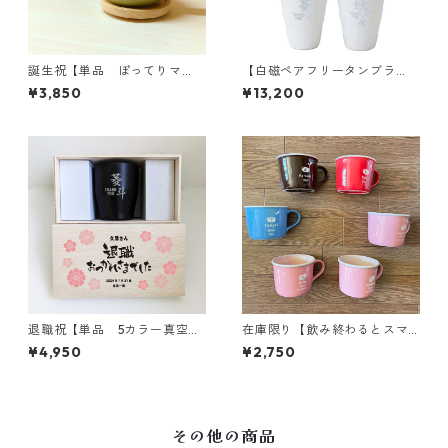
誕生祝【単品 ぽってりマ
【白磁ペアフリータンブラ
グ】6色｜木のコースター付き
ー】メッセージ木箱｜両親プ
¥3,850
¥13,200
｜名入れ｜プレゼント
レゼント
退職祝【単品 5カラー真空ス
在庫限り【飲み終わるとスマ
テンレスカラータンブラー35
イルが現れるマグカップ】誕
¥4,950
¥2,750
0】メッセージ木箱｜誕生日｜
生祝｜名入れ｜プレゼント
オリジナル木箱｜
その他の商品