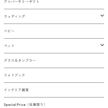
アニバーサリーギフト
ウェディング
ウェルカムボード
ベビー
引き出物
ペット
両親贈呈品
へそ天商会
グラス＆タンブラー
フォトブック
インテリア雑貨
Special Price（在庫限り）