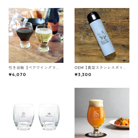
引き出物【ペアワイングラ
OEM【真空ステンレスボトル
ス タイニー】家族婚｜食器
450ml 10個〜 】小ロット｜
¥4,070
¥3,300
｜名入れ｜オリジナル
ブランド｜キャラクター