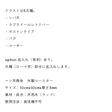
イラストは5犬種。
・シバ犬
・ラブラドールレトリバー
・ボストンテリア
・パグ
・コーギー
option 名入れ（有料）あり。
犬種（ローマ字）部分に名入れします。
ヘソ天商会 木製コースター
サイズ：10cmx10cmx厚さ3mm
素材・成分：天然木（ウッド）
使用方法：食洗機不可