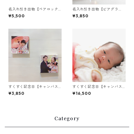
名入れ引き出物【ペアロック
名入れ引き出物【ビアグラ
グラス サージュ】家族婚｜
ス アロマクラフト】家族婚
¥5,500
¥3,850
食器｜名入れ｜オリジナル
｜食器｜名入れ｜オリジナル
すくすく記念日【キャンバス
すくすく記念日【キャンバス
フォトパネル】正方形｜ファ
パネル＆ニューボーンフォト
¥3,850
¥16,500
ブリックボード｜ニューボー
撮影】命名記念｜出産記念｜
ンフォト
自宅撮影｜内祝い
Category