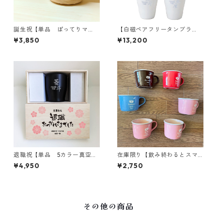
誕生祝【単品 ぽってりマ
【白磁ペアフリータンブラ
グ】6色｜木のコースター付き
ー】メッセージ木箱｜両親プ
¥3,850
¥13,200
｜名入れ｜プレゼント
レゼント
退職祝【単品 5カラー真空ス
在庫限り【飲み終わるとスマ
テンレスカラータンブラー35
イルが現れるマグカップ】誕
¥4,950
¥2,750
0】メッセージ木箱｜誕生日｜
生祝｜名入れ｜プレゼント
オリジナル木箱｜
その他の商品