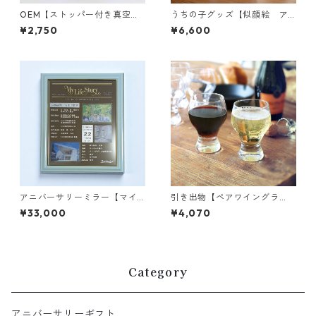
OEM【ストッパー付き真空ス
うちの子グッズ【似顔絵 ア
テンレススリムボトル 15個〜
クリルフレーム 】ペット｜似
¥2,750
¥6,600
】小ロット｜ブランド｜キャ
顔絵｜プリント｜イラスト｜
ラクター
動物
アニバーサリーミラー【マイ
引き出物【ペアワイングラ
ライフストーリー】人生の軌
ス タイニー】家族婚｜食器
¥33,000
¥4,070
跡｜喜寿｜家族｜履歴書
｜名入れ｜オリジナル
Category
アニバーサリーギフト