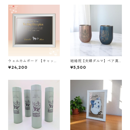
ウェルカムボード 【キャット
結婚祝【夫婦ダルマ】ペア真
テール】猫｜ウェルカムミラ
空ステンレスサーモタンブラ
¥24,200
¥5,500
ー｜結婚式｜ウェディング ｜
ー390ml
ハートの尻尾