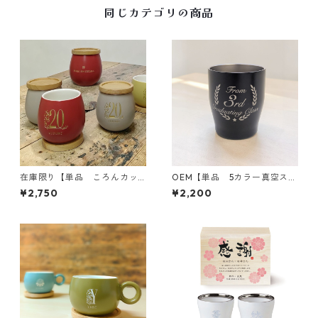
同じカテゴリの商品
在庫限り【単品 ころんカッ
OEM【単品 5カラー真空ステ
プ】誕生祝｜全6色｜木のコー
ンレスカラータンブラー350
¥2,750
¥2,200
スター付き｜名入れ｜プレゼ
10個〜】卒業記念｜メッセー
ント
ジ木箱｜誕生日｜オリジナル
木箱｜