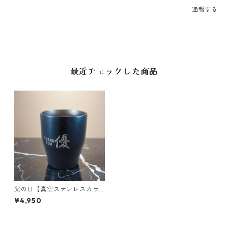
通報する
最近チェックした商品
父の日【真空ステンレスカラ
ータンブラー350】退職祝い｜
¥4,950
誕生日