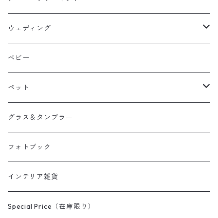
ウェディング
ウェルカムボード
ベビー
引き出物
ペット
両親贈呈品
へそ天商会
グラス＆タンブラー
フォトブック
インテリア雑貨
Special Price（在庫限り）