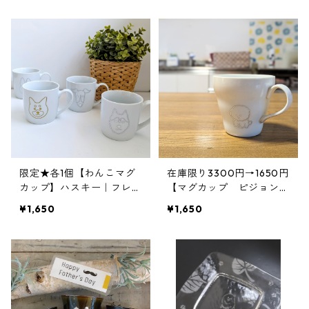
限定★各1個【わんこマグ
在庫限り3300円→1650円
カップ】ハスキー｜フレン
【マグカップ ピジョンフ
チブルドッグ｜イタグレ｜
リーゼ】白磁｜名前入り｜
¥1,650
¥1,650
シバ犬｜彫刻
犬種マグ