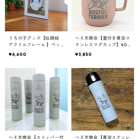
うちの子グッズ【似顔絵
へそ天商会【蓋付き真空ス
アクリルフレーム 】ペッ
テンレスマグカップ】40
ト｜似顔絵｜プリント｜イ
0ml｜犬イラスト
¥6,600
¥3,850
ラスト｜動物
へそ天商会【ストッパー付
へそ天商会【真空ステンレ