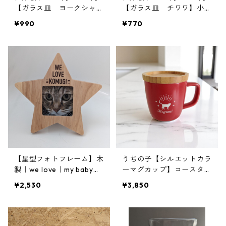
【ガラス皿 ヨークシャー
【ガラス皿 チワワ】小皿
テリア】ラウンド｜犬種プ
｜犬種プレート
¥990
¥770
レート
【星型フォトフレーム】木
うちの子【シルエットカラ
製｜we love｜my baby｜
ーマグカップ】コースター
名入れ
付き｜名入れ｜犬｜猫｜シ
¥2,530
¥3,850
ルエット