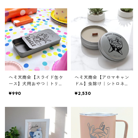
へそ天商会【スライド缶ケ
へそ天商会【アロマキャン
ース】犬用おやつ｜トリー
ドル】虫除け｜シトロネラ
ツ缶｜携帯｜ お出かけ｜
｜野外｜キャンプ
¥990
¥2,530
ピルケース｜フリスクケー
ス