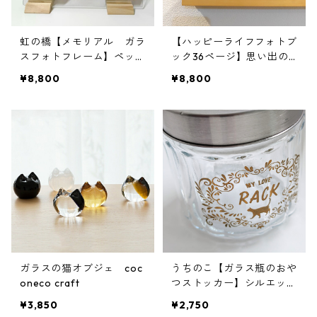
虹の橋【メモリアル ガラ
【ハッピーライフフォトブ
スフォトフレーム】ペット
ック36ページ】思い出の
｜位牌
写真集アルバム36ページ
¥8,800
¥8,800
～ウェディングプランナー
編集
ガラスの猫オブジェ coc
うちのこ【ガラス瓶のおや
oneco craft
つストッカー】シルエット
｜名入れ｜保存容器｜フー
¥3,850
¥2,750
ドストッカー