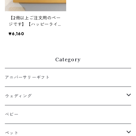
【2冊以上ご注文用のペー
ジです】【ハッピーライフ
フォトブック36ページ】
¥6,160
思い出の写真集アルバム3
6ページ～ウェディングプ
ランナー編集
Category
アニバーサリーギフト
ウェディング
ウェルカムボード
ベビー
引き出物
ペット