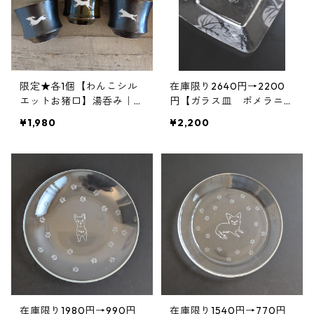
限定★各1個【わんこシル
在庫限り2640円→2200
エットお猪口】湯呑み｜シ
円【ガラス皿 ポメラニア
ェパード｜ダックス｜シバ
ン】リーフ柄｜名前入り｜
¥1,980
¥2,200
犬
犬種プレート
在庫限り1980円→990円
在庫限り1540円→770円