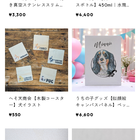
き真空ステンレススリムボ
スボトル】450ml｜水筒｜
トル】へそ天商会｜200m
犬イラスト
¥3,300
¥4,400
l｜犬イラスト
へそ天商会【木製コースタ
うちの子グッズ【似顔絵
ー】犬イラスト
キャンパスパネル】ペット
｜似顔絵｜プリント｜イラ
¥550
¥6,600
スト｜動物