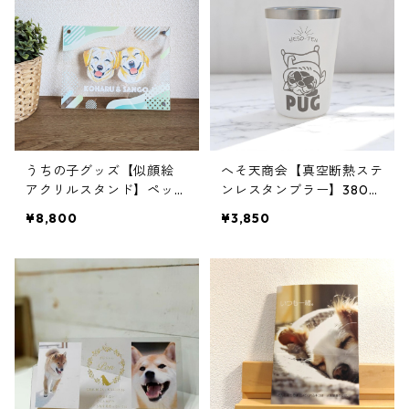
うちの子グッズ【似顔絵
へそ天商会【真空断熱ステ
アクリルスタンド】ペット
ンレスタンブラー】380ml
｜フルカラー｜A5サイズ
｜犬イラスト
¥8,800
¥3,850