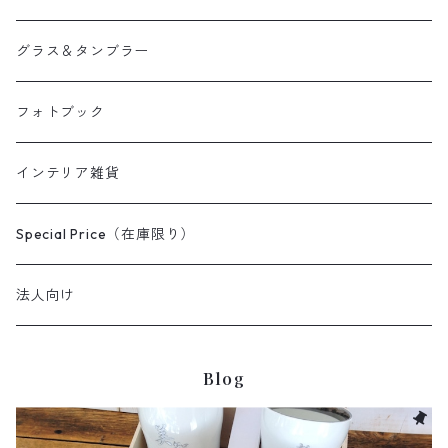
両親贈呈品
へそ天商会
グラス＆タンブラー
フォトブック
インテリア雑貨
Special Price（在庫限り）
法人向け
Blog